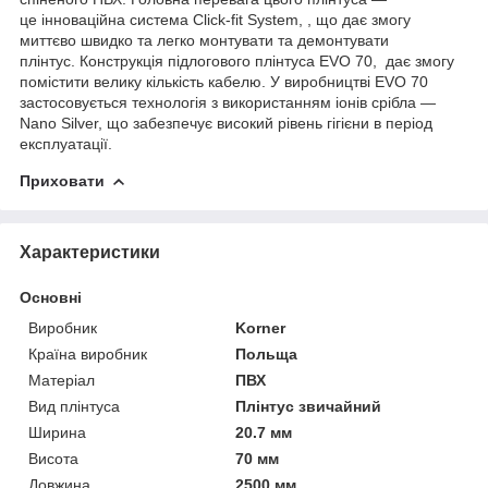
це інноваційна система Click-fit System, , що дає змогу
миттєво швидко та легко монтувати та демонтувати
плінтуc. Конструкція підлогового плінтуса EVO 70, дає змогу
помістити велику кількість кабелю. У виробництві EVO 70
застосовується технологія з використанням іонів срібла —
Nano Silver, що забезпечує високий рівень гігієни в період
експлуатації.
Приховати
Характеристики
Основні
Виробник
Korner
Країна виробник
Польща
Матеріал
ПВХ
Вид плінтуса
Плінтус звичайний
Ширина
20.7 мм
Висота
70 мм
Довжина
2500 мм