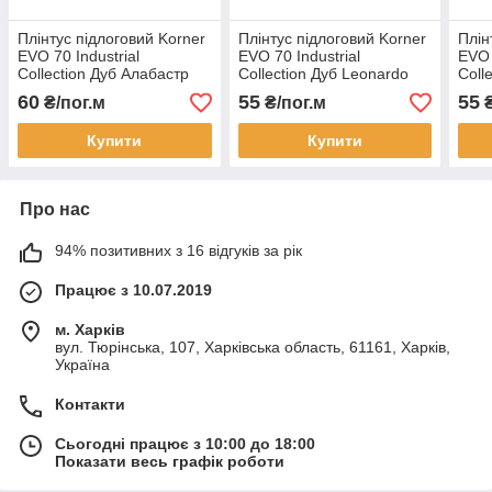
Плінтус підлоговий Korner
Плінтус підлоговий Korner
Плін
EVO 70 Industrial
EVO 70 Industrial
EVO 
Collection Дуб Алабастр
Collection Дуб Leonardo
Coll
25-71-0-024E
25-70-0-007
71-0
60
55
55
₴/пог.м
₴/пог.м
₴
Купити
Купити
Про нас
94% позитивних з 16 відгуків за рік
Працює з 10.07.2019
м. Харків
вул. Тюрінська, 107, Харківська область, 61161, Харків,
Україна
Контакти
Сьогодні працює з 10:00 до 18:00
Показати весь графік роботи