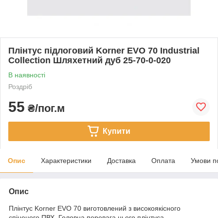
Плінтус підлоговий Korner EVO 70 Industrial
Collection Шляхетний дуб 25-70-0-020
В наявності
Роздріб
55
₴/пог.м
Купити
Опис
Характеристики
Доставка
Оплата
Умови п
Опис
Плінтус Korner EVO 70 виготовлений з високоякісного
спіненого ПВХ. Головна перевага цього плінтуса —