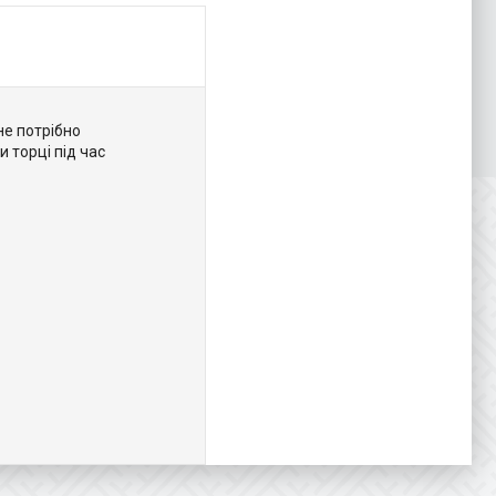
не потрібно
и торці під час