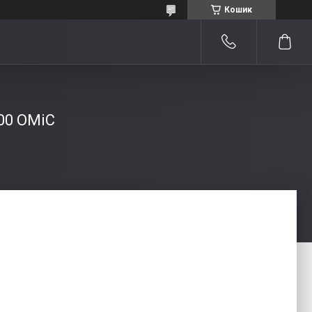
Кошик
00 ОМіС