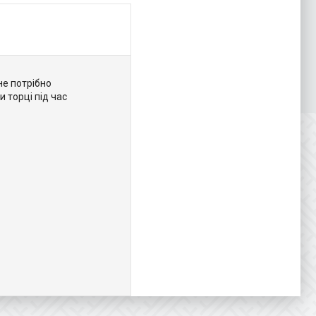
не потрібно
и торці під час