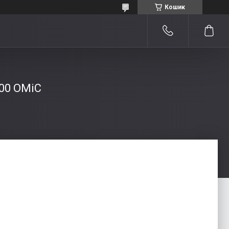
Кошик
00 ОМіС