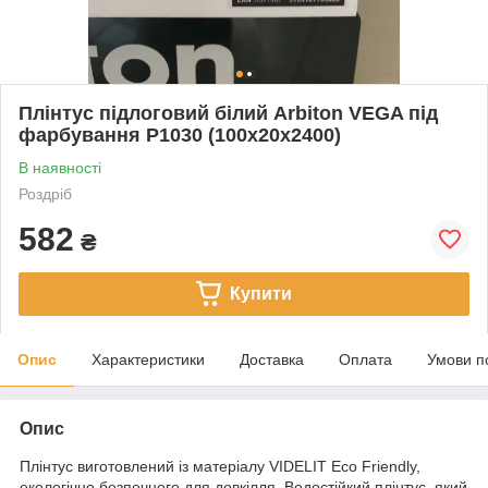
Плінтус підлоговий білий Arbiton VEGA під
фарбування P1030 (100x20x2400)
В наявності
Роздріб
582
₴
Купити
Опис
Характеристики
Доставка
Оплата
Умови п
Опис
Плінтус виготовлений із матеріалу VIDELIT Eco Friendly,
екологічно безпечного для довкілля. Водостійкий плінтус, який