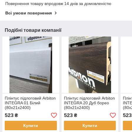
Повернення товару впродовж 14 днів за домовленістю
Всі умови повернення
Подібні товари компанії
Плінтус підлоговий Arbiton
Плінтус підлоговий Arbiton
Плін
INTEGRA 01 Білий
INTEGRA 20 Дуб борео
INT
(80x21x2400)
(80x21x2400)
(80x
523
523
523
₴
₴
Купити
Купити