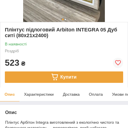
Плінтус підлоговий Arbiton INTEGRA 05 Дуб
ситі (80x21x2400)
В наявності
Роздріб
523
₴
Купити
Опис
Характеристики
Доставка
Оплата
Умови п
Опис
Плінтус Арбітон Integra виготовлений з екологічно чистого та
безпечного матеріалу — дюрополімер, який набагато