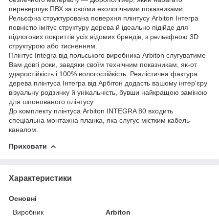
перевершує ПВХ за своїми екологічними показниками.
Рельєфна структурована поверхня плінтусу Arbiton Інтегра
повністю імітує структуру дерева й ідеально підійде для
підлогових покриттів усіх відомих брендів, з рельєфною 3D
структурою або тисненням.
Плінтус Integra від польського виробника Arbiton слугуватиме
Вам довгі роки, завдяки своїм технічним показникам, як-от
ударостійкість і 100% вологостійкість. Реалістична фактура
дерева плінтуса Інтегра від Арбітон додасть вашому інтер'єру
візуальну родзинку й унікальність, бувши найкращою заміною
для шпонованого плінтусу
До комплекту плінтуса Arbiton INTEGRA 80 входить
спеціальна монтажна планка, яка слугує містким кабель-
каналом.
Приховати
Характеристики
Основні
Виробник
Arbiton