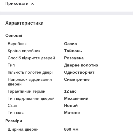
Приховати
Характеристики
Основні
Виробник
Оазис
Країна виробник
Тайвань
Спосіб відкриття дверей
Розсувна
Тип
Дверне полотно
Кількість полотен двері
Одностворчаті
Напрямок відкривання
Симетричне
дверей
Гарантійний термін
12 міс
Тип відкривання дверей
Механічний
Стан
Новий
Тип скла
Матове
Розміри
Ширина дверей
860 мм