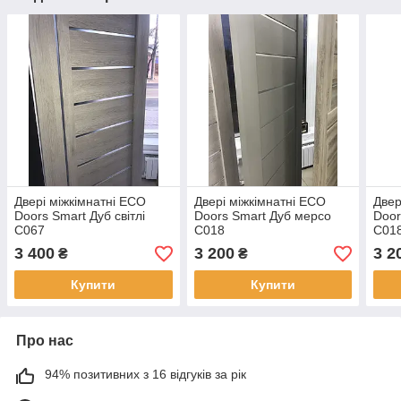
Двері міжкімнатні ECO
Двері міжкімнатні ECO
Двер
Doors Smart Дуб світлі
Doors Smart Дуб мерсо
Door
С067
С018
C01
3 400
3 200
3 2
₴
₴
Купити
Купити
Про нас
94% позитивних з 16 відгуків за рік