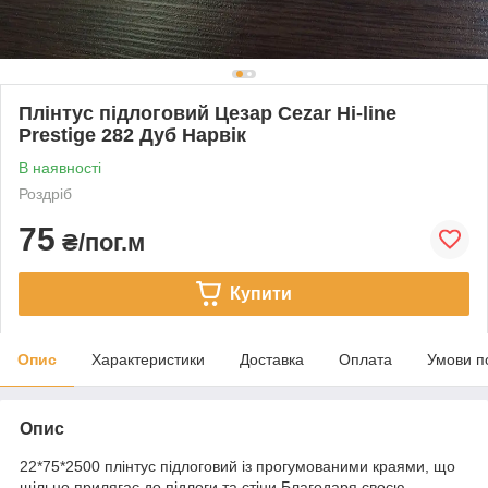
Плінтус підлоговий Цезар Cezar Hi-line
Prestige 282 Дуб Нарвік
В наявності
Роздріб
75
₴/пог.м
Купити
Опис
Характеристики
Доставка
Оплата
Умови п
Опис
22*75*2500 плінтус підлоговий із прогумованими краями, що
щільно прилягає до підлоги та стіни.Благодаря своєю