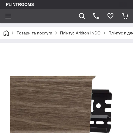
PLINTROOMS
Товари та послуги
Плінтус Arbiton INDO
Плінтус підл