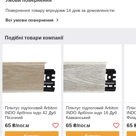
Умови повернення
Повернення товару впродовж 14 днів за домовленістю
Всі умови повернення
Подібні товари компанії
Плінтус підлоговий Arbiton
Плінтус підлоговий Arbiton
Плін
INDO Арбітон індо 42 Дуб
INDO Арбітон індо 16 Дуб
INDO
Пісочний
Кавканський
Філа
65
65
65
₴/пог.м
₴/пог.м
₴