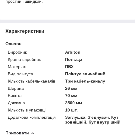
простий і швидкий.
Характеристики
Основні
Виробник
Arbiton
Країна виробник
Польща
Матеріал
ПВХ
Вид плінтуса
Плінтус звичайний
Кількість кабель-каналів
Три кабель-каналу
Ширина
26 мм
Висота
70 мм
Довжина
2500 мм
Кількість в упаковці
10 шт.
Додаткова комплектація
Заглушка, З'єднувач, Кут
зовнішній, Кут внутрішній
Приховати