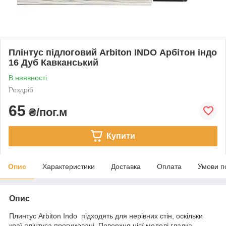
Плінтус підлоговий Arbiton INDO Арбітон індо
16 Дуб Кавканський
В наявності
Роздріб
65
₴/пог.м
Купити
Опис
Характеристики
Доставка
Оплата
Умови п
Опис
Плинтус Arbiton Indo підходять для нерівних стін, оскільки
краї плінтуса прогумовані. Поверхня цієї моделі гладка,