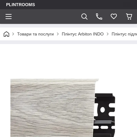
PLINTROOMS
Товари та послуги
Плінтус Arbiton INDO
Плінтус підл